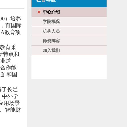
中心介绍
100）
培养
学院概况
践，育国际
机构人员
BA教育项
师资阵容
A教育秉
加入我们
新特点和
职业道
流合作能
通”和国
得了长足
；中外学
A应用场景
理、智能财