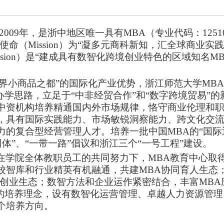
2009年，是浙中地区唯一具有MBA
（专业代码：
125
使命（Mission）为“凝多元商科新知，汇全球商业实
sion）是“建成具有数智化跨境创业特色的区域知名M
世界小商品之都”的国际化产业优势，浙江师范大学MB
办学思路，立足于“中非经贸合作”和“数字跨境贸易”的
中资机构培养精通国内外市场规律，恪守商业伦理和
，具有国际实践能力、市场敏锐洞察能力、跨文化交
的复合型经营管理人才。培养一批中国MBA的“国际
同体”、“一带一路”倡议和浙江三个“一号工程”建设。
在学院全体教职员工的共同努力下，
MBA教育中心取
校智库和行业精英有机融通，共建MBA协同育人生态
球创业生态
；数智方法和企业运作紧密结合，丰富
MB
”的培养理念，设有数智化运营管理、卓越人力资源管
个培养方向。