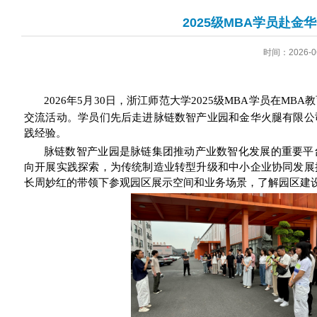
2025级MBA学员赴
时间：2026-0
2026
年
5
月
30
日，浙江师范大学
2025
级
MBA
学员在
MBA
教
交流活动。学员们先后走进脉链数智产业园和金华火腿有限公
践经验。
脉链数智产业园是脉链集团推动产业数智化发展的重要平
向开展实践探索，为传统制造业转型升级和中小企业协同发展
长周妙红的带领下参观园区展示空间和业务场景，了解园区建